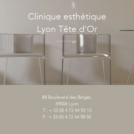
Clinique esthétique
Lyon Tête d’Or
88 Boulevard des Belges,
69006 Lyon
T : + 33 (0) 4 72 44 92 13
F : + 33 (0) 4 72 44 98 50