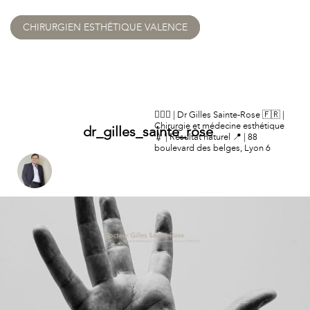
CHIRURGIEN ESTHÉTIQUE VALENCE
👨🏻‍⚕️ | Dr Gilles Sainte-Rose
🇫🇷 |
Chirurgie et médecine esthétique
dr_gilles_sainte_rose
💉 | Résultat naturel
📍 | 88
boulevard des belges, Lyon 6