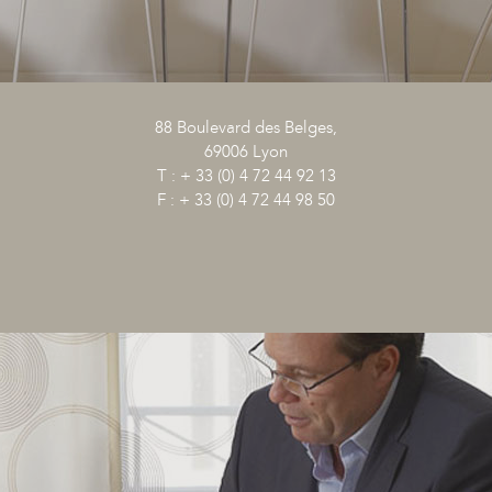
88 Boulevard des Belges,
69006 Lyon
T : + 33 (0) 4 72 44 92 13
F : + 33 (0) 4 72 44 98 50