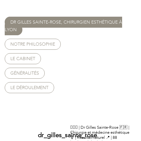
DR GILLES SAINTE-ROSE, CHIRURGIEN ESTHÉTIQUE À
LYON
NOTRE PHILOSOPHIE
LE CABINET
GÉNÉRALITÉS
LE DÉROULEMENT
👨🏻‍⚕️ | Dr Gilles Sainte-Rose
🇫🇷 |
Chirurgie et médecine esthétique
dr_gilles_sainte_rose
💉 | Résultat naturel
📍 | 88