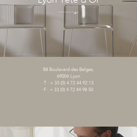
88 Boulevard des Belges,
69006 Lyon
T : + 33 (0) 4 72 44 92 13
F : + 33 (0) 4 72 44 98 50