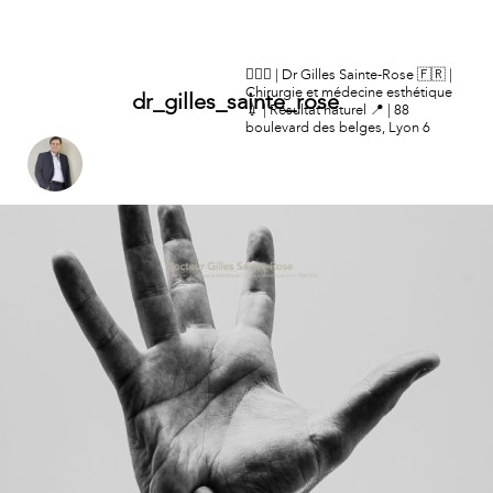
👨🏻‍⚕️ | Dr Gilles Sainte-Rose
🇫🇷 |
Chirurgie et médecine esthétique
dr_gilles_sainte_rose
💉 | Résultat naturel
📍 | 88
boulevard des belges, Lyon 6