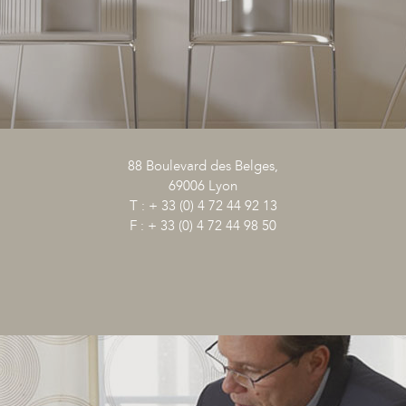
88 Boulevard des Belges,
69006 Lyon
T : + 33 (0) 4 72 44 92 13
F : + 33 (0) 4 72 44 98 50