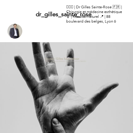
👨🏻‍⚕️ | Dr Gilles Sainte-Rose
🇫🇷 |
Chirurgie et médecine esthétique
dr_gilles_sainte_rose
💉 | Résultat naturel
📍 | 88
boulevard des belges, Lyon 6