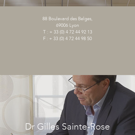
88 Boulevard des Belges,
69006 Lyon
T : + 33 (0) 4 72 44 92 13
F : + 33 (0) 4 72 44 98 50
Dr Gilles Sainte-Rose