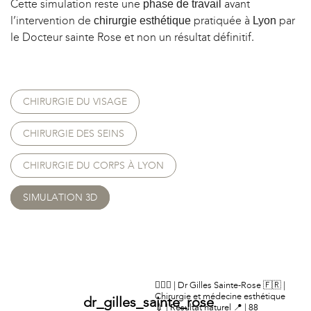
Cette simulation reste une
avant
phase de travail
l’intervention de
pratiquée à
par
chirurgie esthétique
Lyon
le Docteur sainte Rose et non un résultat définitif.
CHIRURGIE DU VISAGE
CHIRURGIE DES SEINS
CHIRURGIE DU CORPS À LYON
SIMULATION 3D
👨🏻‍⚕️ | Dr Gilles Sainte-Rose
🇫🇷 |
Chirurgie et médecine esthétique
dr_gilles_sainte_rose
💉 | Résultat naturel
📍 | 88