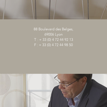
88 Boulevard des Belges,
69006 Lyon
T : + 33 (0) 4 72 44 92 13
F : + 33 (0) 4 72 44 98 50