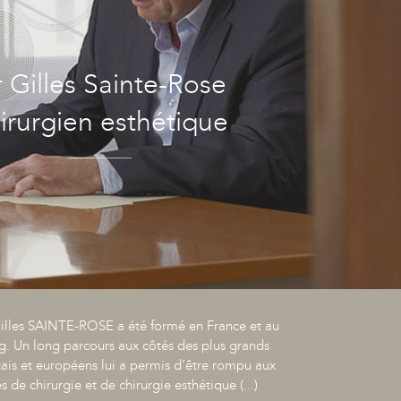
 Gilles Sainte-Rose
irurgien esthétique
illes SAINTE-ROSE a été formé en France et au
 Un long parcours aux côtés des plus grands
çais et européens lui a permis d’être rompu aux
 de chirurgie et de chirurgie esthétique (...)