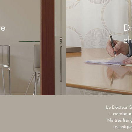
ue
Dr
ch
Le Docteur G
Luxembourg.
Maîtres fran
techniques