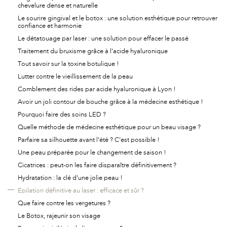
chevelure dense et naturelle
Le sourire gingival et le botox : une solution esthétique pour retrouver
confiance et harmonie
Le détatouage par laser : une solution pour effacer le passé
Traitement du bruxisme grâce à l’acide hyaluronique
Tout savoir sur la toxine botulique !
Lutter contre le vieillissement de la peau
Comblement des rides par acide hyaluronique à Lyon !
Avoir un joli contour de bouche grâce à la médecine esthétique !
Pourquoi faire des soins LED ?
Quelle méthode de médecine esthétique pour un beau visage ?
Parfaire sa silhouette avant l’été ? C’est possible !
Une peau préparée pour le changement de saison !
Cicatrices : peut-on les faire disparaître définitivement ?
Hydratation : la clé d’une jolie peau !
Epilation définitive au laser : efficace et sûr ?
Que faire contre les vergetures ?
Le Botox, rajeunir son visage