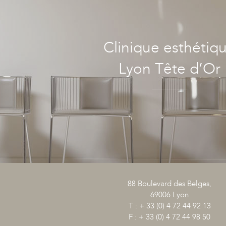
Clinique esthétiq
Lyon Tête d’Or
88 Boulevard des Belges,
69006 Lyon
T : + 33 (0) 4 72 44 92 13
F : + 33 (0) 4 72 44 98 50