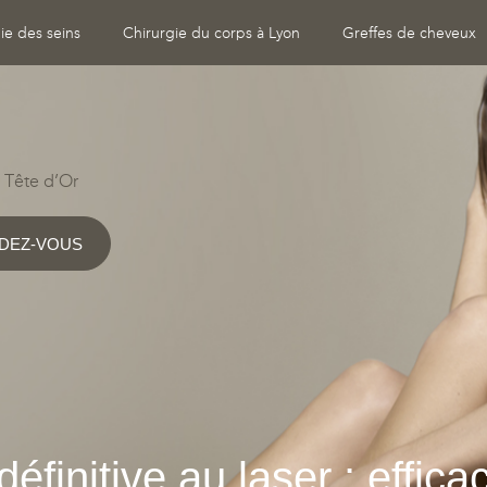
ie des seins
Chirurgie du corps à Lyon
Greffes de cheveux
 Tête d’Or
DEZ-VOUS
définitive au laser : effica