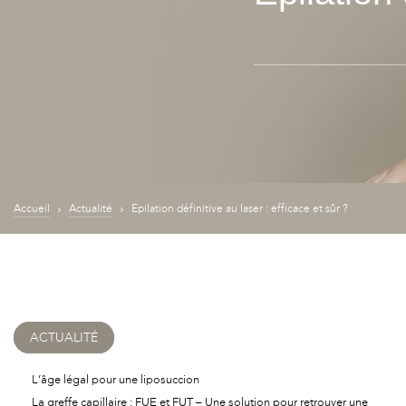
Accueil
Actualité
Epilation définitive au laser : efficace et sûr ?
ACTUALITÉ
L’âge légal pour une liposuccion
La greffe capillaire : FUE et FUT – Une solution pour retrouver une