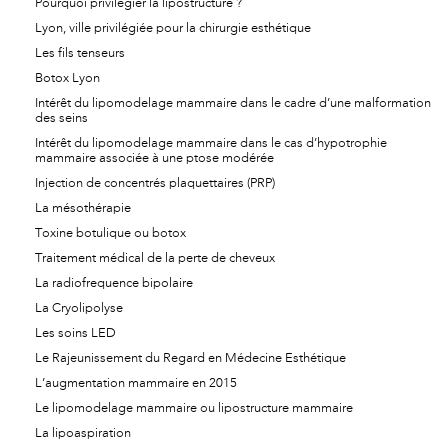
Pourquoi privilégier la lipostructure ?
Lyon, ville privilégiée pour la chirurgie esthétique
Les fils tenseurs
Botox Lyon
Intérêt du lipomodelage mammaire dans le cadre d’une malformation
des seins
Intérêt du lipomodelage mammaire dans le cas d’hypotrophie
mammaire associée à une ptose modérée
Injection de concentrés plaquettaires (PRP)
La mésothérapie
Toxine botulique ou botox
Traitement médical de la perte de cheveux
La radiofrequence bipolaire
La Cryolipolyse
Les soins LED
Le Rajeunissement du Regard en Médecine Esthétique
L’augmentation mammaire en 2015
Le lipomodelage mammaire ou lipostructure mammaire
La lipoaspiration