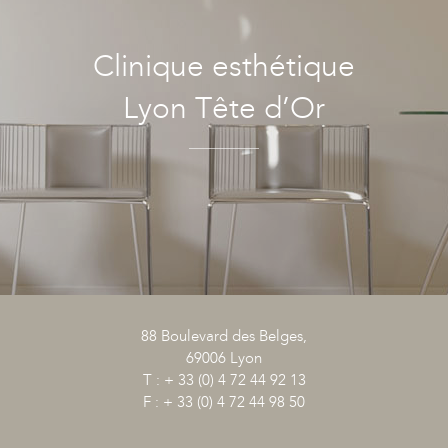
Clinique esthétique
Lyon Tête d’Or
88 Boulevard des Belges,
69006 Lyon
T : + 33 (0) 4 72 44 92 13
F : + 33 (0) 4 72 44 98 50