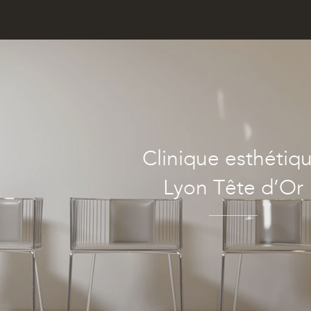
Clinique esthétiq
Lyon Tête d’Or