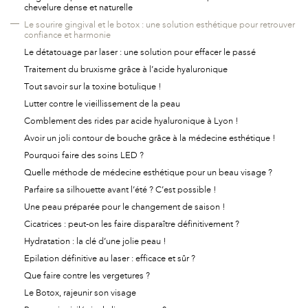
chevelure dense et naturelle
Le sourire gingival et le botox : une solution esthétique pour retrouver
confiance et harmonie
Le détatouage par laser : une solution pour effacer le passé
Traitement du bruxisme grâce à l’acide hyaluronique
Tout savoir sur la toxine botulique !
Lutter contre le vieillissement de la peau
Comblement des rides par acide hyaluronique à Lyon !
Avoir un joli contour de bouche grâce à la médecine esthétique !
Pourquoi faire des soins LED ?
Quelle méthode de médecine esthétique pour un beau visage ?
Parfaire sa silhouette avant l’été ? C’est possible !
Une peau préparée pour le changement de saison !
Cicatrices : peut-on les faire disparaître définitivement ?
Hydratation : la clé d’une jolie peau !
Epilation définitive au laser : efficace et sûr ?
Que faire contre les vergetures ?
Le Botox, rajeunir son visage