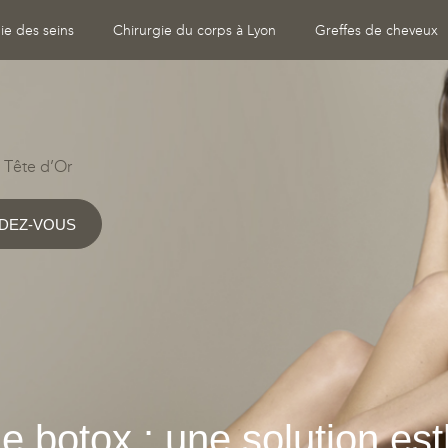
ie des seins
Chirurgie du corps à Lyon
Greffes de cheveux
 Tête d’Or
DEZ-VOUS
 le botox : une solution es