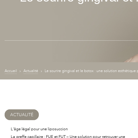
Accueil
Actualité
Le sourire gingival et le botox : une solution esthétiqu
ACTUALITÉ
L’âge légal pour une liposuccion
La greffe capillaire : FUE et FUT – Une solution pour retrouver une