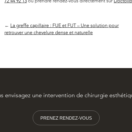
72 44 92 13
ou prendre rendez-vous directement sur
Doctoli
←
La greffe capillaire : FUE et FUT – Une solution pour
retrouver une chevelure dense et naturelle
s envisagez une intervention de chirurgie esthétiq
PRENEZ RENDEZ-VOUS