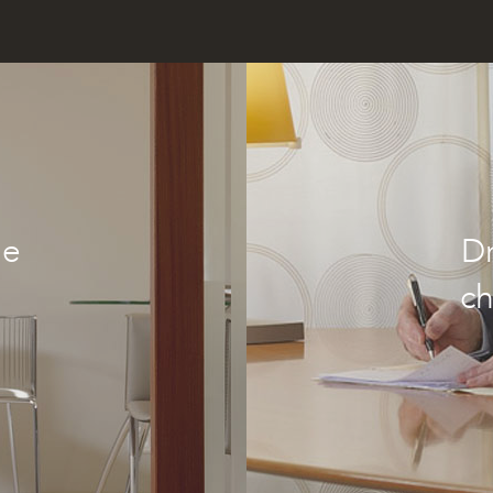
ue
Dr
ch