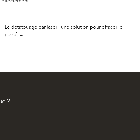
b
directement.
Le détatouage par laser : une solution pour effacer le
passé
→
ue ?