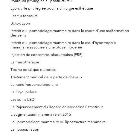
Pourquoi privilégier la lipostructure ?
Lyon, ville privilégiée pour la chirurgie esthétique
Les fils tenseurs
Botox Lyon
Intérêt du lipomodelage mammaire dans le cadre d’une malformation
des seins
Intérêt du lipomodelage mammaire dans le cas d’hypotrophie
mammaire associée à une ptose modérée
Injection de concentrés plaquettaires (PRP)
La mésothérapie
Toxine botulique ou botox
Traitement médical de la perte de cheveux
La radiofrequence bipolaire
La Cryolipolyse
Les soins LED
Le Rajeunissement du Regard en Médecine Esthétique
L’augmentation mammaire en 2015
Le lipomodelage mammaire ou lipostructure mammaire
La lipoaspiration